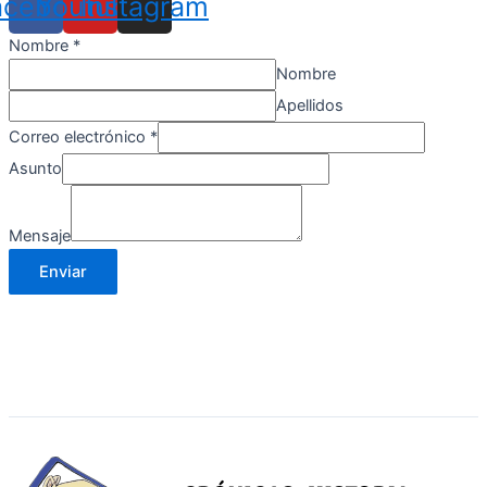
acebook
Youtube
Instagram
Nombre
*
Nombre
Apellidos
Correo electrónico
*
Asunto
Mensaje
Enviar